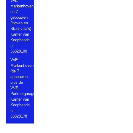
VvE
Markenhoven
de 7
gebouwen
(Hoven en
Stadsvilla's).
Kamer van
Koophandel
nr.:
53828100
VvE
Markenhoven
(de 7
gebouwen
plus de
VVE
Parkeergarage).
Kamer van
Koophandel
nr.:
53828178