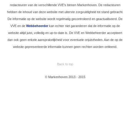
redacteuren van de verschillende VVE's binnen Markenhoven. De redacteuren
hebben de inhoud van deze website met uiterste zorgvuldigheid tot stand gebracht.
De informatie op de website wordt regelmatig gecontroleerd en geactualiseerd. De
VVE en de
Webbeheerder
kan echter niet garanderen dat de informatie op de
Valkenburgerstraat 30
kilometer per uur
website altijd juist, volledig en up-to-date is. De VVE en Webbeheerder accepteert
Gisterenavond liet de
dan ook geen enkele aansprakelijkheid voor eventuele onjuistheden. Aan de op de
gemeente op de...
website gepresenteerde informatie kunnen geen rechten worden ontleend.
Update
14 okt
vergroening
Back to top
© Markenhoven 2013 - 2015
Valkenburgerstraat
De werkzaamheden voor de
vergroening van de...
Oplevermoment
25