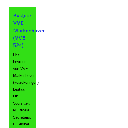
Bestuur
VVE
Markenhoven
(VVE
524)
Het
bestuur
van VVE
Markenhoven
(verzekeringen)
bestaat
uit:
Voorzitter:
M. Broere
Secretaris:
P. Busker