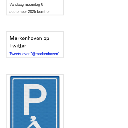
Vandaag maandag 8
september 2025 komt er
geen...
Opleverfeest
03
vergroening
mei
Markenhoven op
Twitter
Tweets over "@markenhoven"
Valkenburgerstraat
Op 23 mei 2025 van 08:00 –
10:00 uur op het...
Start aanplant
15 feb