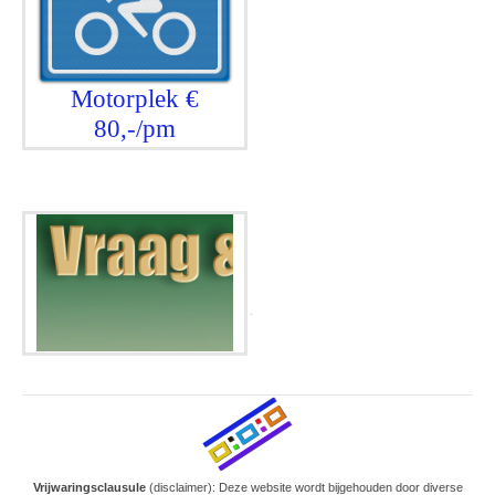
Valkenburgerstraat
Op de groenvlakken aan de
Motorplek €
ventweg in de...
80,-/pm
Onthulling
18
teruggekeerde
nov
.
eerste steen
De eerste steen is
(terug)geplaatst op de...
Patroon
24 okt
middenstrook
Vrijwaringsclausule
(disclaimer): Deze website wordt bijgehouden door diverse