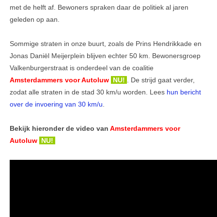
met de helft af. Bewoners spraken daar de politiek al jaren
Veel gestelde vragen
geleden op aan.
Parkeerplek te koop
Sommige straten in onze buurt, zoals de Prins Hendrikkade en
Jonas Daniël Meijerplein blijven echter 50 km. Bewonersgroep
Parkeerplek te huur
Valkenburgerstraat is onderdeel van de coalitie
Nieuwsbrieven
Amsterdammers voor Autoluw
NU!
. De strijd gaat verder,
zodat alle straten in de stad 30 km/u worden. Lees
hun bericht
Verzekeringen
over de invoering van 30 km/u
.
Klachtenmeldpunt
Bekijk hieronder de video van
Amsterdammers voor
Video's
Autoluw
NU!
ALV 2016
VVE Parkeergarage
Ander nieuws