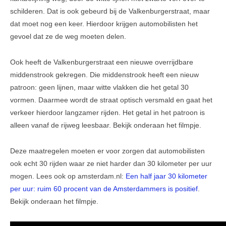
schilderen. Dat is ook gebeurd bij de Valkenburgerstraat, maar
Veel gestelde vragen
dat moet nog een keer. Hierdoor krijgen automobilisten het
gevoel dat ze de weg moeten delen.
Parkeerplek te koop
Parkeerplek te huur
Ook heeft de Valkenburgerstraat een nieuwe overrijdbare
middenstrook gekregen. Die middenstrook heeft een nieuw
Nieuwsbrieven
patroon: geen lijnen, maar witte vlakken die het getal 30
Verzekeringen
vormen. Daarmee wordt de straat optisch versmald en gaat het
verkeer hierdoor langzamer rijden. Het getal in het patroon is
Klachtenmeldpunt
alleen vanaf de rijweg leesbaar. Bekijk onderaan het filmpje.
Video's
Deze maatregelen moeten er voor zorgen dat automobilisten
ALV 2016
ook echt 30 rijden waar ze niet harder dan 30 kilometer per uur
mogen. Lees ook op amsterdam.nl:
Een half jaar 30 kilometer
VVE Parkeergarage
per uur: ruim 60 procent van de Amsterdammers is positief
.
Ander nieuws
Bekijk onderaan het filmpje.