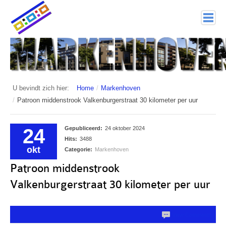
home
Markenhoven
Documenten
U bevindt zich hier:
Home
/
Markenhoven
/
Patroon middenstrook Valkenburgerstraat 30 kilometer per uur
Interessante links
Veiligheid (mijn buurt van politie.nl)
24
Gepubliceerd:
24 oktober 2024
Hits:
3488
Nieuwsbrieven
okt
Categorie:
Markenhoven
Patroon middenstrook
Historie
Valkenburgerstraat 30 kilometer per uur
Hof 1
Bestuur en Commissies
View Comments