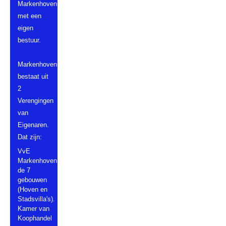
Markenhoven,
met een
eigen
bestuur.
Markenhoven
bestaat uit
2
Verengingen
van
Eigenaren.
Dat zijn:
VvE
Markenhoven
de 7
gebouwen
(Hoven en
Stadsvilla's).
Kamer van
Koophandel