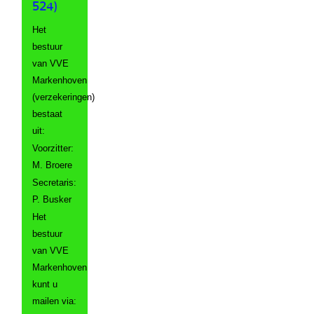
524)
Het
bestuur
van VVE
Markenhoven
(verzekeringen)
bestaat
uit:
Voorzitter:
M. Broere
Secretaris:
P. Busker
Het
bestuur
van VVE
Markenhoven
kunt u
mailen via: