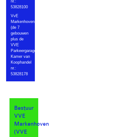
nr.:
53828100
VvE
Markenhoven
(de 7
gebouwen
plus de
VVE
Parkeergarage).
Kamer van
Koophandel
nr.:
53828178
Bestuur
VVE
Markenhoven
(VVE