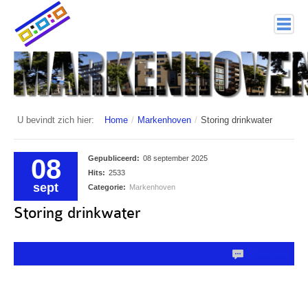
home
Markenhoven
Documenten
U bevindt zich hier:
Home
/
Markenhoven
/
Storing drinkwater
Interessante links
08
Gepubliceerd:
08 september 2025
Veiligheid (mijn buurt van politie.nl)
Hits:
2533
sept
Categorie:
Markenhoven
Nieuwsbrieven
Storing drinkwater
Historie
0 Comments
Hof 1
Bestuur en Commissies