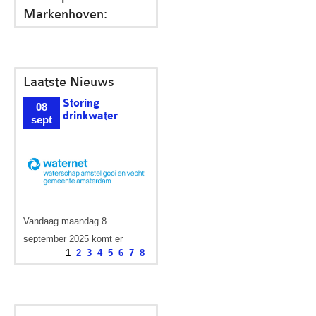
Markenhoven:
Laatste Nieuws
Opleverfeest
03
vergroening
mei
Valkenburgerstraat
Op 23 mei 2025 van 08:00 –
1
2
3
4
5
6
7
8
10:00 uur op het...