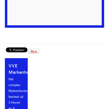
VVE
Markenhoven
Het
complex
Markenhoven
bestaat uit
3 Hoven
en 4