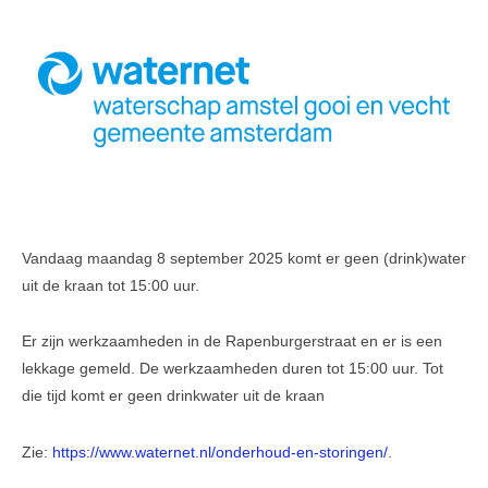
Leesinformatie
Hof 2
Hof 3
Bestuur en informatie
Stadsvilla A
Stadsvilla B
Vandaag maandag 8 september 2025 komt er geen (drink)water
Stadsvilla C
uit de kraan tot 15:00 uur.
Stadsvilla D
Er zijn werkzaamheden in de Rapenburgerstraat en er is een
Documenten
lekkage gemeld. De werkzaamheden duren tot 15:00 uur. Tot
die tijd komt er geen drinkwater uit de kraan
Parkeergarage
Bestuur en VVE informatie
Zie:
https://www.waternet.nl/onderhoud-en-storingen/
.
Documenten