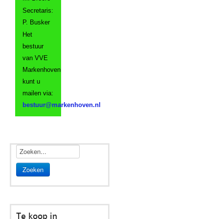
Secretaris:
P. Busker
Het
bestuur
van VVE
Markenhoven
kunt u
mailen via:
Zoeken
Te koop in