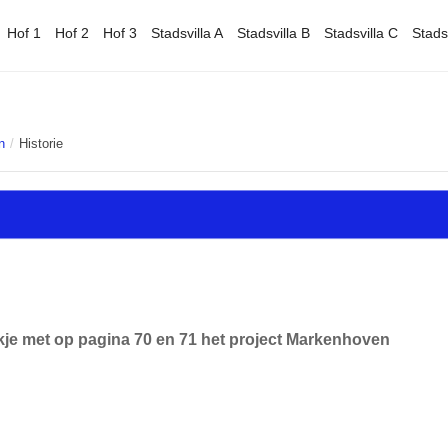
Hof 1
Hof 2
Hof 3
Stadsvilla A
Stadsvilla B
Stadsvilla C
Stads
n
/
Historie
je met op pagina 70 en 71 het project Markenhoven