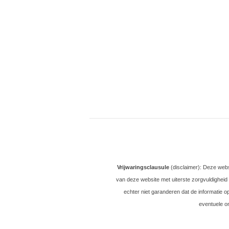
Vrijwaringsclausule
(disclaimer): Deze web
van deze website met uiterste zorgvuldigheid
echter niet garanderen dat de informatie o
eventuele o