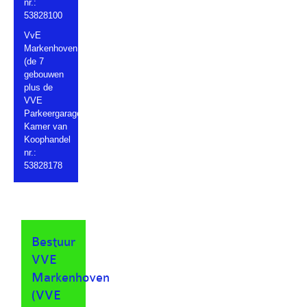
nr.:
53828100
VvE
Markenhoven
(de 7
gebouwen
plus de
VVE
Parkeergarage).
Kamer van
Koophandel
nr.:
53828178
Bestuur
VVE
Markenhoven
(VVE