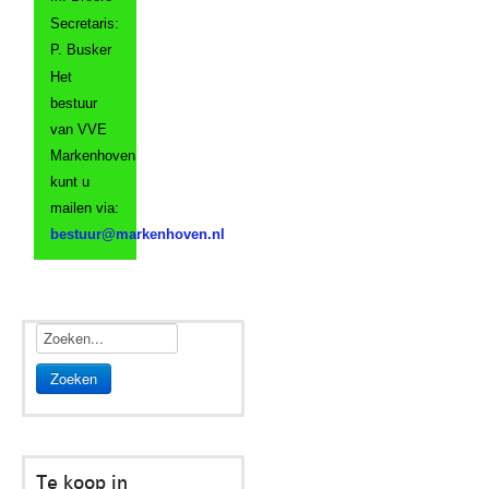
Secretaris:
P. Busker
Het
bestuur
van VVE
Markenhoven
kunt u
mailen via:
Zoeken
Te koop in