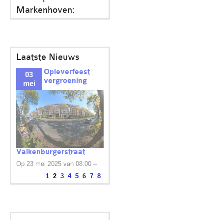
Markenhoven:
Laatste Nieuws
Opleverfeest
03
vergroening
mei
Valkenburgerstraat
Op 23 mei 2025 van 08:00 –
1
2
3
4
5
6
7
8
10:00 uur op het...