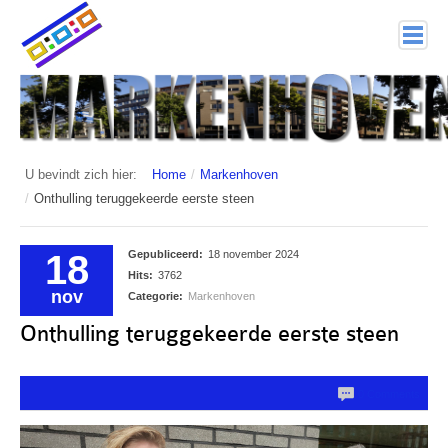
home
Markenhoven
Documenten
U bevindt zich hier:
Home
/
Markenhoven
/
Onthulling teruggekeerde eerste steen
Interessante links
Veiligheid (mijn buurt van politie.nl)
18
Gepubliceerd:
18 november 2024
Hits:
3762
Nieuwsbrieven
nov
Categorie:
Markenhoven
Onthulling teruggekeerde eerste steen
Historie
Hof 1
0 Comments
Bestuur en Commissies