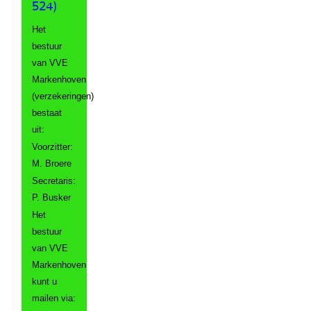
524)
Het
bestuur
van VVE
Markenhoven
(verzekeringen)
bestaat
uit:
Voorzitter:
M. Broere
Secretaris:
P. Busker
Het
bestuur
van VVE
Markenhoven
kunt u
mailen via: