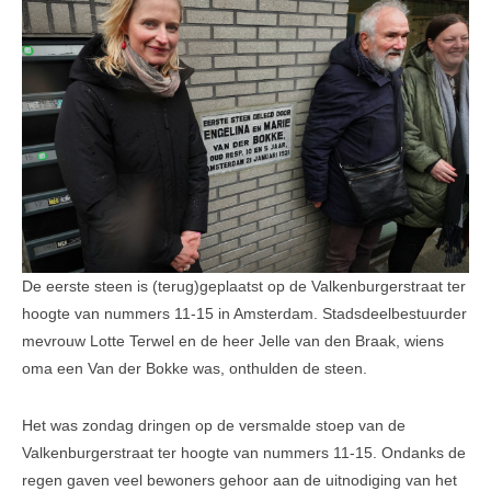
Leesinformatie
Hof 2
Hof 3
Bestuur en informatie
Stadsvilla A
Stadsvilla B
Stadsvilla C
De eerste steen is (terug)geplaatst op de Valkenburgerstraat ter
Stadsvilla D
hoogte van nummers 11-15 in Amsterdam. Stadsdeelbestuurder
mevrouw Lotte Terwel en de heer Jelle van den Braak, wiens
Documenten
oma een Van der Bokke was, onthulden de steen.
Parkeergarage
Het was zondag dringen op de versmalde stoep van de
Bestuur en VVE informatie
Valkenburgerstraat ter hoogte van nummers 11-15. Ondanks de
regen gaven veel bewoners gehoor aan de uitnodiging van het
Documenten