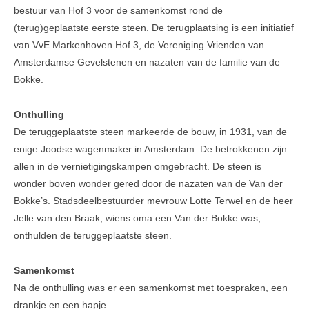
bestuur van Hof 3 voor de samenkomst rond de
Veel gestelde vragen
(terug)geplaatste eerste steen. De terugplaatsing is een initiatief
van VvE Markenhoven Hof 3, de Vereniging Vrienden van
Parkeerplek te koop
Amsterdamse Gevelstenen en nazaten van de familie van de
Bokke.
Parkeerplek te huur
Nieuwsbrieven
Onthulling
De teruggeplaatste steen markeerde de bouw, in 1931, van de
Verzekeringen
enige Joodse wagenmaker in Amsterdam. De betrokkenen zijn
Klachtenmeldpunt
allen in de vernietigingskampen omgebracht. De steen is
wonder boven wonder gered door de nazaten van de Van der
Video's
Bokke’s. Stadsdeelbestuurder mevrouw Lotte Terwel en de heer
Jelle van den Braak, wiens oma een Van der Bokke was,
ALV 2016
onthulden de teruggeplaatste steen.
VVE Parkeergarage
Samenkomst
Ander nieuws
Na de onthulling was er een samenkomst met toespraken, een
drankje en een hapje.