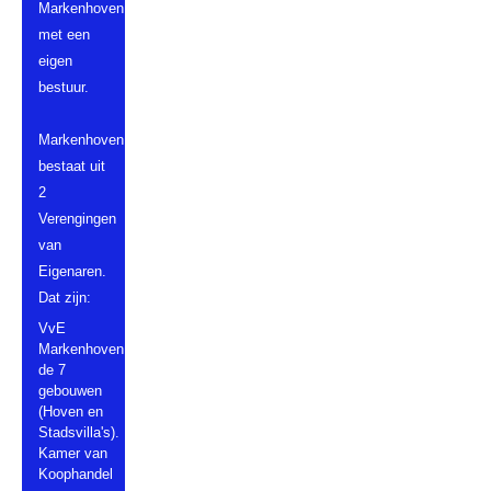
Markenhoven,
met een
eigen
bestuur.
Markenhoven
bestaat uit
2
Verengingen
van
Eigenaren.
Dat zijn:
VvE
Markenhoven
de 7
gebouwen
(Hoven en
Stadsvilla's).
Kamer van
Koophandel