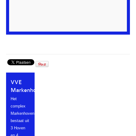
VVE
Markenhoven
Het
complex
Markenhoven
bestaat uit
3 Hoven
en 4