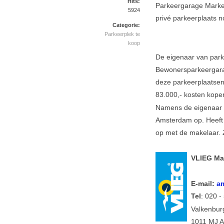
Hits:
Parkeergarage Marken
5924
privé parkeerplaats n
Categorie:
Parkeerplek te
koop
De eigenaar van parke
Bewonersparkeergara
deze parkeerplaatsen 
83.000,- kosten koper
Namens de eigenaar t
Amsterdam op. Heeft 
op met de makelaar. 
VLIEG Ma
E-mail:
Tel
: 020 -
Valkenbur
1011 MJ 