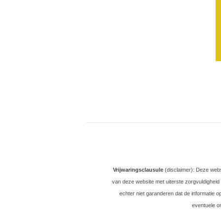
Vrijwaringsclausule
(disclaimer): Deze web
van deze website met uiterste zorgvuldigheid
echter niet garanderen dat de informatie o
eventuele o