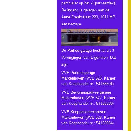
particulier op het -1 parkeerdek).
De ingang is gelegen aan de
Anne Frankstraat 220, 1011 MP
Amsterdam.
De Parkeergarage bestaat uit 3
Verengingen van Eigenaren. Dat
zijn:
VVE Parkeergarage
Markenhoven (VVE 526, Kamer
van Koophandel nr.: 54158591)
VVE Bewonersparkeergarage
Markenhoven (VVE 527, Kamer
van Koophandel nr.: 54158389)
VVE Koopparkeerplaatsen
Markenhoven (VVE 528, Kamer
van Koophandel nr.: 54158664)