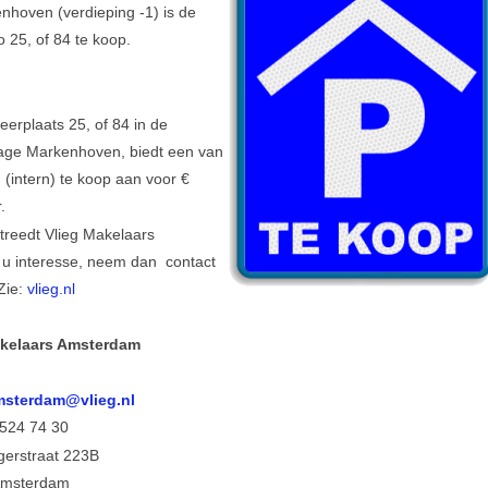
hoven (verdieping -1) is de
o 25, of 84 te koop.
erplaats 25, of 84 in de
ge Markenhoven, biedt een van
(intern) te koop aan voor €
.
reedt Vlieg Makelaars
u interesse, neem dan contact
Zie:
vlieg.nl
kelaars Amsterdam
Zorg d
 524 74 30
gerstraat 223B
Amsterdam