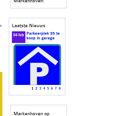
Markenhoven:
Laatste Nieuws
a
Parkeerplek 55 te
04 feb
koop in garage
1
2
3
4
5
6
7
8
Markenhoven
In het afgesloten
Markenhoven op