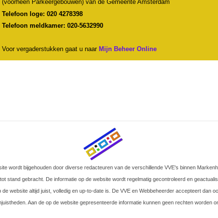
(voorheen Parkeergebouwen) van de Gemeente Amsterdam
Telefoon loge: 020 4278398
Telefoon meldkamer: 020-5632990
Voor vergaderstukken gaat u naar
Mijn Beheer Online
site wordt bijgehouden door diverse redacteuren van de verschillende VVE's binnen Marken
 tot stand gebracht. De informatie op de website wordt regelmatig gecontroleerd en geactual
p de website altijd juist, volledig en up-to-date is. De VVE en Webbeheerder accepteert dan 
njuistheden. Aan de op de website gepresenteerde informatie kunnen geen rechten worden on