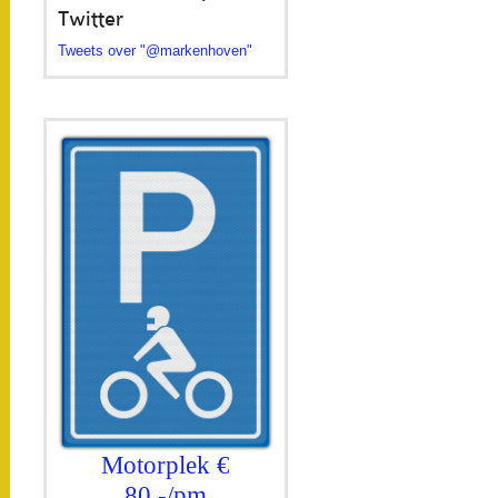
bewonersgedeelte van VVE...
Twitter
Tweets over "@markenhoven"
Motorplek €
80,-/pm