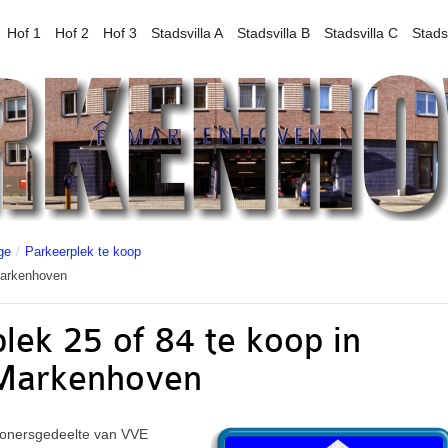
Hof 1
Hof 2
Hof 3
Stadsvilla A
Stadsvilla B
Stadsvilla C
Stads
ge
/
Parkeerplek te koop
Markenhoven
lek 25 of 84 te koop in
Markenhoven
wonersgedeelte van VVE