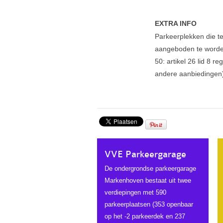
EXTRA INFO
Parkeerplekken die t
aangeboden te worde
50: artikel 26 lid 8 r
andere aanbiedingen
VVE Parkeergarage
De ondergrondse parkeergarage
Markenhoven bestaat uit twee
verdiepingen met 590
parkeerplaatsen (353 openbaar
op het -2 parkeerdek en 237