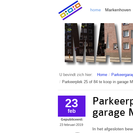
home
Markenhoven
U bevindt zich hier:
Home
/
Parkeergara
/
Parkeerplek 25 of 84 te koop in garage 
Parkeerp
23
garage 
feb
Gepubliceerd:
23 februari 2019
In het afgesloten be