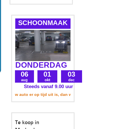
SCHOONMAAK
DONDERDAG
06
01
03
aug
okt
dec
Steeds vanaf 9.00 uur
at uw auto er op tijd uit is, dan wordt uw parkeerplek ook meeg
Te koop in