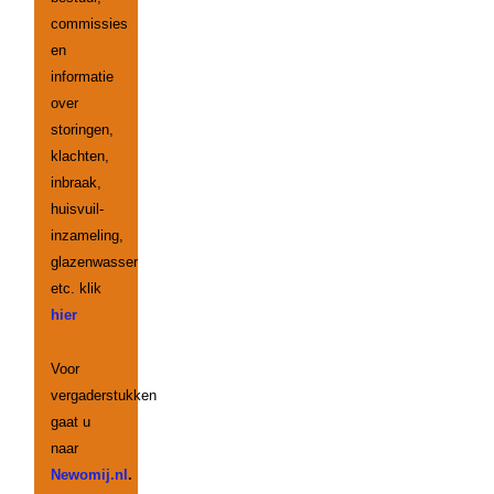
commissies
en
informatie
over
storingen,
klachten,
inbraak,
huisvuil-
inzameling,
glazenwasser
etc. klik
hier
Voor
vergaderstukken
gaat u
naar
Newomij.nl
.