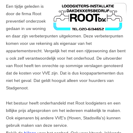
Leesinformatie
Een tijdje geleden is
Hof 2
door de firma Root
preventief onderzoek
Hof 3
gedaan in uw woning
en daar zijn verbeterpunten uitgekomen. Deze verbeterpunten
Bestuur en informatie
komen voor uw rekening als eigenaar van het
Stadsvilla A
appartementsrecht. Vergelijk het met een rijtjeswoning dan bent
u ook zelf verantwoordelijk voor het onderhoud. De uitvoerder
Stadsvilla B
van Root heeft ten onrechte op sommige verslagen genoteerd
Stadsvilla C
dat de kosten voor VVE zijn. Dat is dus koopapartementen dus
niet het geval. Dat geldt hooguit alleen voor huurders van
Stadsvilla D
Stadgenoot.
Documenten
Het bestuur heeft onderhandeld met Root loodgieters en een
Parkeergarage
billijke prijs afgesproken om het iedereen makkelijk te maken.
Ook eigenaren bij andere VVE's (Hoven, Stadsvilla's) kunnen
Bestuur en VVE informatie
gebruik maken van deze service.
Documenten
Bekijk de
bijlage
voor het aanbod. Ook voor kitwerk, lekkende