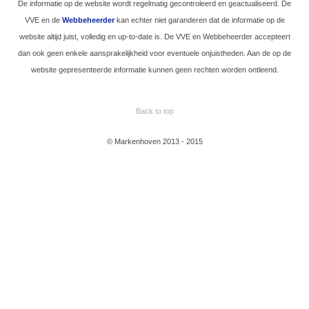
De informatie op de website wordt regelmatig gecontroleerd en geactualiseerd. De
VVE en de
Webbeheerder
kan echter niet garanderen dat de informatie op de
website altijd juist, volledig en up-to-date is. De VVE en Webbeheerder accepteert
dan ook geen enkele aansprakelijkheid voor eventuele onjuistheden. Aan de op de
website gepresenteerde informatie kunnen geen rechten worden ontleend.
Back to top
© Markenhoven 2013 - 2015