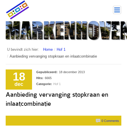
home
Markenhoven
Documenten
U bevindt zich hier:
Home
/
Hof 1
/
Aanbieding vervanging stopkraan en inlaatcombinatie
Interessante links
Veiligheid (mijn buurt van politie.nl)
18
Gepubliceerd:
18 december 2013
Hits:
6665
Nieuwsbrieven
dec
Categorie:
Hof 1
Aanbieding vervanging stopkraan en
Historie
inlaatcombinatie
Hof 1
Bestuur en Commissies
0 Comments