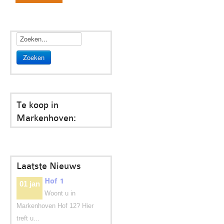
Zoeken
Te koop in
Markenhoven:
Laatste Nieuws
Hof 1
01 jan
Woont u in
Markenhoven Hof 12? Hier
treft u...