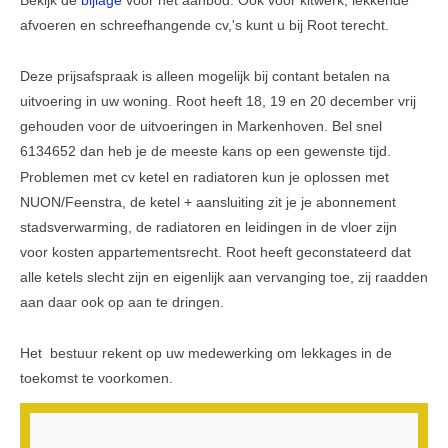
afvoeren en schreefhangende cv,'s kunt u bij Root terecht.
Veel gestelde vragen
Deze prijsafspraak is alleen mogelijk bij contant betalen na
Parkeerplek te koop
uitvoering in uw woning. Root heeft 18, 19 en 20 december vrij
Parkeerplek te huur
gehouden voor de uitvoeringen in Markenhoven. Bel snel
6134652 dan heb je de meeste kans op een gewenste tijd.
Nieuwsbrieven
Problemen met cv ketel en radiatoren kun je oplossen met
Verzekeringen
NUON/Feenstra, de ketel + aansluiting zit je je abonnement
stadsverwarming, de radiatoren en leidingen in de vloer zijn
Klachtenmeldpunt
voor kosten appartementsrecht. Root heeft geconstateerd dat
Video's
alle ketels slecht zijn en eigenlijk aan vervanging toe, zij raadden
aan daar ook op aan te dringen.
ALV 2016
Het bestuur rekent op uw medewerking om lekkages in de
VVE Parkeergarage
toekomst te voorkomen.
Ander nieuws