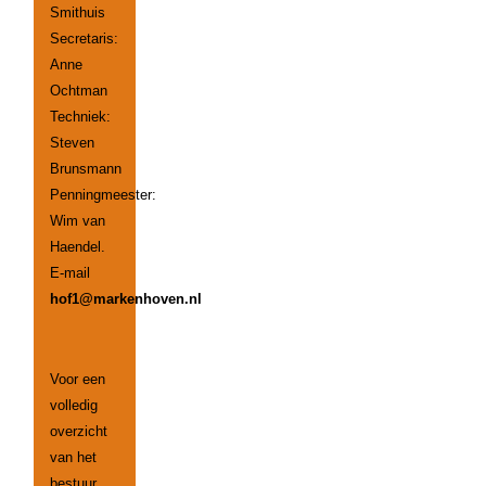
Smithuis
Secretaris:
Anne
Ochtman
Techniek:
Steven
Brunsmann
Penningmeester:
Wim van
Haendel.
E-mail
hof1@markenhoven.nl
Voor een
volledig
overzicht
van het
bestuur,