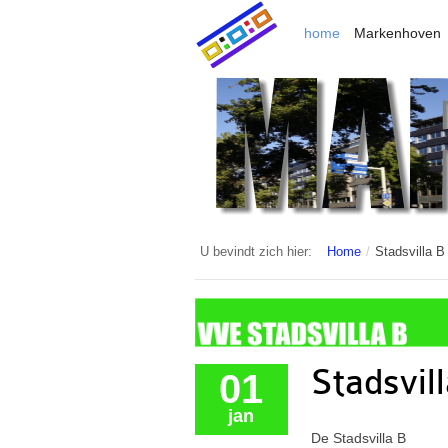
home
Markenhoven
U bevindt zich hier:
Home
/
Stadsvilla B
Stadsvil
01
jan
De Stadsvilla B