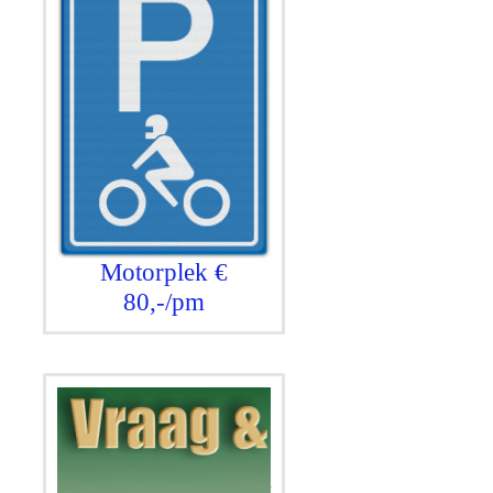
Motorplek €
80,-/pm
.