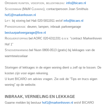
O
,
,
:
info@bicaro.nl
PENBARE RUIMTEN
VIDEOFOON
BELLENTABLEAU
S
(M&M C
), contactpersoon Joan Smithuis
CHOONMAAK
LEANING
hof1@markenhoven.nl
L
: bij storing bel
Hali
020-5811911 en/of
info@bicaro.nl
IFT
P
: deuren, lampen, inbraak parkeergarage
ARKEERGARAGE
bestuurparkeergarage@live.nl
R
bel
AORC
020-6311331 o.v.v. “contract Markenhoven
IOOLVERSTOPPING
Hof 1”
S
bel
Nuon
0800-0513 (gratis) bij lekkages van de
TADSVERWARMING
warmtewisselaar
Storingen of lekkages in de eigen woning dient u zelf op te lossen. De
kosten zijn voor eigen rekening.
U kunt BICARO om advies vragen. Zie ook de “Tips en trucs eigen
woning” op de website.
INBRAAK, VERNIELING EN LEKKAGE
Gaarne melden bij bestuur
hof1@markenhoven.nl
en/of BICARO