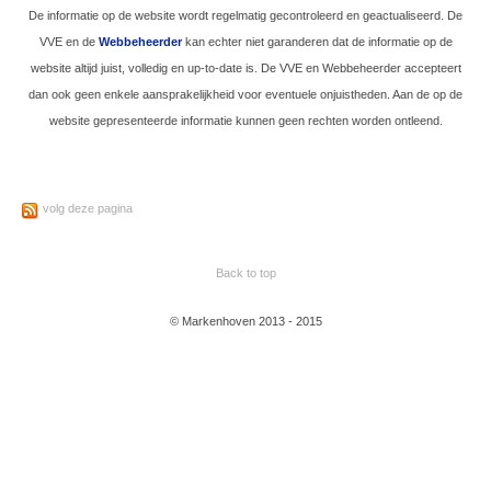
De informatie op de website wordt regelmatig gecontroleerd en geactualiseerd. De
VVE en de
Webbeheerder
kan echter niet garanderen dat de informatie op de
website altijd juist, volledig en up-to-date is. De VVE en Webbeheerder accepteert
dan ook geen enkele aansprakelijkheid voor eventuele onjuistheden. Aan de op de
website gepresenteerde informatie kunnen geen rechten worden ontleend.
volg deze pagina
Back to top
© Markenhoven 2013 - 2015