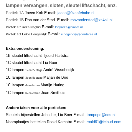
Leesinformatie
lampen vervangen, sloten, sleutel liftschacht, enz.
Hof 2
Portiek 1A
Jacco Kok
E-mail:
jacco@0xcafebabe.nl
Portiek 1B
Rob van der Stad
E-mail:
robvanderstad@xs4all.nl
Hof 3
E-mail:
Portiek 1C
Reza Naghibi
lonyreza@planet.nl
E-mail:
Portiek 1G
Eelco Hoogendijk
e.hogendijk@cordares.nl
Bestuur en informatie
Stadsvilla A
Extra ondersteuning:
1B s
leutel liftschacht
Tjeerd Hartstra
Stadsvilla B
1C sleutel liftschacht
Lia Boer
1C lampen
André Visschedijk
1
en 2
etage
e
e
Stadsvilla C
1C lampen
Marjan de Boo
3
en 5
etage
e
e
Stadsvilla D
1C lampen
Martijn Haring
4
en boxen
e
1C lampen
Joan Smithuis
6
en entree
e
Documenten
Parkeergarage
Andere taken voor alle portieken:
Sleutels bijbestellen
John Lie, Lia Boer
E-mail:
tampopo@dds.nl
Bestuur en VVE informatie
Naamplaatjes bestellen
Roald Kamstra
E-mail:
roald61@icloud.com
Documenten