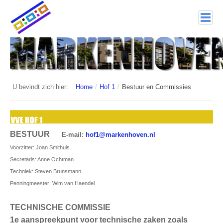
home
Markenhoven
Documenten
U bevindt zich hier:
Home
/
Hof 1
/
Bestuur en Commissies
Interessante links
Veiligheid (mijn buurt van politie.nl)
BESTUUR
E-mail:
Nieuwsbrieven
Voorzitter: Joan Smithuis
Secretaris: Anne Ochtman
Historie
Techniek: Steven Brunsmann
Penningmeester: Wim van Haendel
Hof 1
Bestuur en Commissies
TECHNISCHE COMMISSIE
1e
aanspreekpunt voor technische zaken zoals