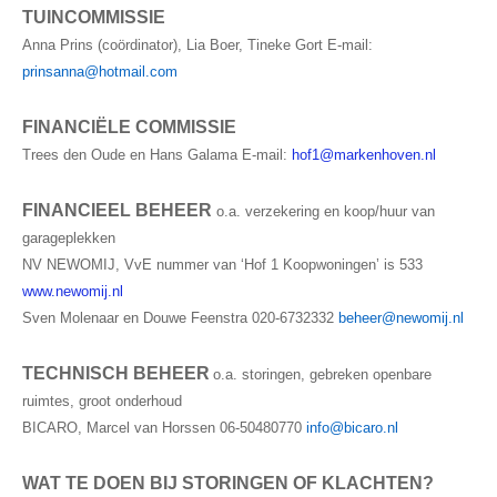
TUINCOMMISSIE
Veel gestelde vragen
Anna Prins (coördinator), Lia Boer, Tineke Gort
E-mail:
prinsanna@hotmail.com
Parkeerplek te koop
FINANCIËLE COMMISSIE
Parkeerplek te huur
Trees den Oude en Hans Galama
E-mail:
Nieuwsbrieven
FINANCIEEL BEHEER
o.a. verzekering en koop/huur van
Verzekeringen
garageplekken
Klachtenmeldpunt
NV NEWOMIJ, VvE nummer van ‘Hof 1 Koopwoningen’ is 533
www.newomij.nl
Video's
Sven Molenaar en Douwe Feenstra 020-6732332
beheer@newomij.nl
ALV 2016
TECHNISCH BEHEER
o.a. storingen, gebreken openbare
VVE Parkeergarage
ruimtes, groot onderhoud
BICARO
, Marcel van Horssen 06-50480770
info@bicaro.nl
Ander nieuws
WAT TE DOEN BIJ STORINGEN OF KLACHTEN?