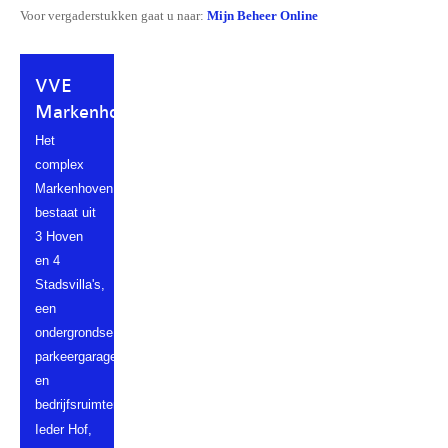
Voor vergaderstukken gaat u naar:
Mijn Beheer Online
VVE
Markenhoven
Het
complex
Markenhoven
bestaat uit
3 Hoven
en 4
Stadsvilla's,
een
ondergrondse
parkeergarage
en
bedrijfsruimten.
Ieder Hof,