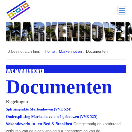
home
Markenhoven
Documenten
U bevindt zich hier:
Home
/
Markenhoven
/
Documenten
Interessante links
Veiligheid (mijn buurt van politie.nl)
Documenten
Nieuwsbrieven
Historie
Regelingen
Splitsingsakte Markenhoven (VVE 524)
Hof 1
Ondersplitsing Markenhoven in 7 gebouwen (VVE 525)
Bestuur en Commissies
Vakantieverhuur en Bed & Breakfast
Onregelmatig en kortdurend
verhuren van de eigen woning o.a. toestemming van de