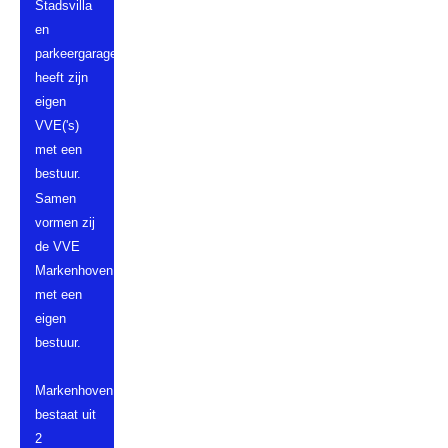
Stadsvilla
en
parkeergarage
heeft zijn
eigen
VVE('s)
met een
bestuur.
Samen
vormen zij
de VVE
Markenhoven,
met een
eigen
bestuur.
Markenhoven
bestaat uit
2