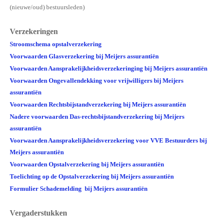
(nieuwe/oud) bestuursleden)
Veel gestelde vragen
Verzekeringen
Parkeerplek te koop
Stroomschema opstalverzekering
Parkeerplek te huur
Voorwaarden Glasverzekering
bij Meijers assurantiën
Voorwaarden Aansprakelijkheidsverzekeringing
bij Meijers assurantiën
Nieuwsbrieven
Voorwaarden Ongevallendekking voor vrijwilligers bij Meijers
assurantiën
Verzekeringen
Voorwaarden Rechtsbijstandverzekering bij Meijers assurantiën
Klachtenmeldpunt
Nadere voorwaarden Das-rechtsbijstandverzekering bij Meijers
assurantiën
Video's
Voorwaarden Aansprakelijkheidsverzekering voor VVE Bestuurders bij
Meijers assurantiën
ALV 2016
Voorwaarden Opstalverzekering bij Meijers assurantiën
VVE Parkeergarage
Toelichting op de Opstalverzekering bij Meijers assurantiën
Formulier Schademelding bij Meijers assurantiën
Ander nieuws
Vergaderstukken