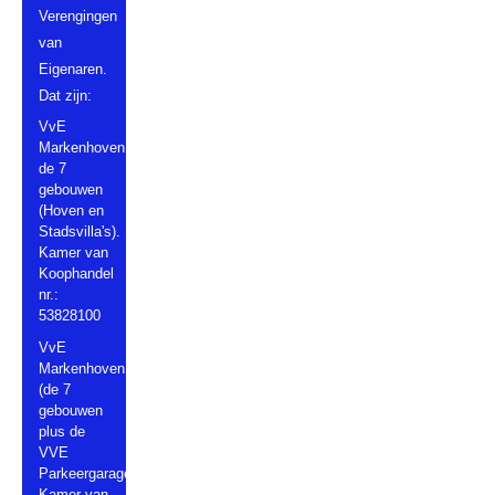
Verengingen
van
Eigenaren.
Dat zijn:
VvE
Markenhoven
de 7
gebouwen
(Hoven en
Stadsvilla's).
Kamer van
Koophandel
nr.:
53828100
VvE
Markenhoven
(de 7
gebouwen
plus de
VVE
Parkeergarage).
Kamer van