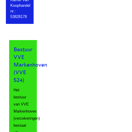
Koophandel
nr.:
53828178
Bestuur
VVE
Markenhoven
(VVE
524)
Het
bestuur
van VVE
Markenhoven
(verzekeringen)
bestaat