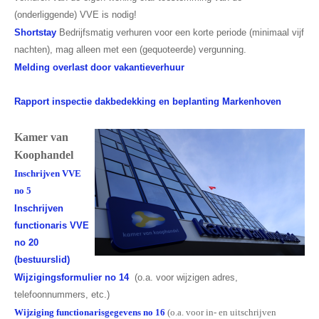
Leesinformatie
(onderliggende) VVE is nodig!
Hof 2
Shortstay
Bedrijfsmatig verhuren voor een korte periode (minimaal vijf
nachten), mag alleen met een (gequoteerde) vergunning.
Hof 3
Melding overlast door vakantieverhuur
Bestuur en informatie
Rapport inspectie dakbedekking en beplanting Markenhoven
Stadsvilla A
Kamer van
Stadsvilla B
Koophandel
Stadsvilla C
Inschrijven VVE
no 5
Stadsvilla D
Inschrijven
functionaris VVE
Documenten
no 20
Parkeergarage
(bestuurslid)
Wijzigingsformulier no 14
(o.a. voor wijzigen adres,
Bestuur en VVE informatie
telefoonnummers, etc.)
Wijziging functionarisgegevens no 16
(o.a. voor in- en uitschrijven
Documenten